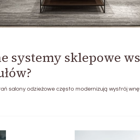
ne systemy sklepowe ws
ułów?
rań salony odzieżowe często modernizują wystrój wnęt