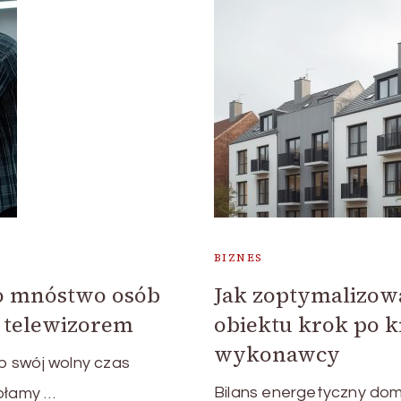
BIZNES
zo mnóstwo osób
Jak zoptymalizow
d telewizorem
obiektu krok po k
wykonawcy
b swój wolny czas
Bilans energetyczny domu
dołamy …