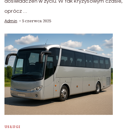
doświadczeń w życiu. W tak kryzysowym czasie,
oprócz …
5 czerwca 2025
Admin
USŁUGI