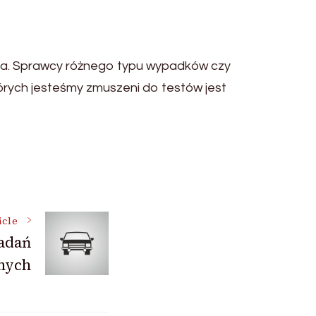
nia. Sprawcy różnego typu wypadków czy
órych jesteśmy zmuszeni do testów jest
icle
adań
nych