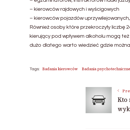
– egzaminatorów, instruktorów nauki jazd
– kierowców rajdowych i wyścigowych
– kierowców pojazdów uprzywilejowanych
Również osoby które przekroczyły liczbę
kierujący pod wpływem alkoholu mogą też 
dużo dlatego warto wiedzieć gdzie można
Badania kierowców
Badania psychotechniczn
Tags:
Post
Pre
Kto
wyk
Navigat